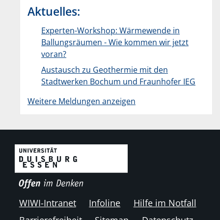
Aktuelles:
Experten-Workshop: Wärmewende in
Ballungsräumen - Wie kommen wir jetzt
voran?
Austausch zu Geothermie mit den
Stadtwerken Bochum und Fraunhofer IEG
Weitere Meldungen anzeigen
WIWI-Intranet
Infoline
Hilfe im Notfall
Barrierefreiheit
Sitemap
Datenschutz